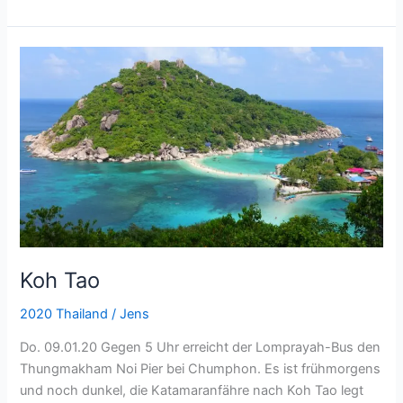
Koh
Tao
Koh Tao
2020 Thailand
/
Jens
Do. 09.01.20 Gegen 5 Uhr erreicht der Lomprayah-Bus den
Thungmakham Noi Pier bei Chumphon. Es ist frühmorgens
und noch dunkel, die Katamaranfähre nach Koh Tao legt