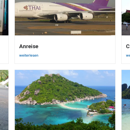
Anreise
C
weiterlesen
we