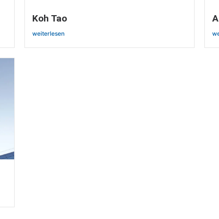
Koh Tao
A
weiterlesen
we