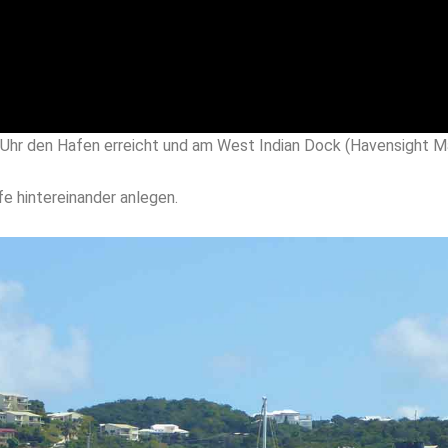
Uhr den Hafen erreicht und am West Indian Dock (Havensight Mal
fe hintereinander anlegen.