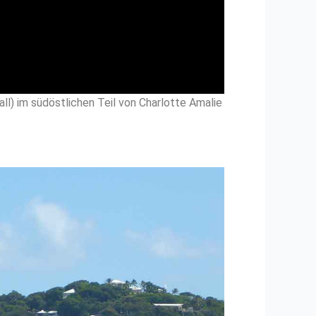
l) im südöstlichen Teil von Charlotte Amalie